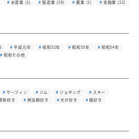
水産業
(1)
製造業
(18)
農業
(1)
金融業
(12)
年
平成元年
昭和52年
昭和53年
昭和54年
昭和その他
サーフィン
ジム
ジョギング
スキー
帯魚好き
爬虫類好き
犬が好き
猫好き