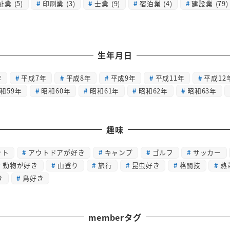
祉業
(5)
印刷業
(3)
士業
(9)
宿泊業
(4)
建設業
(79)
生年月日
年
平成7年
平成8年
平成9年
平成11年
平成12
和59年
昭和60年
昭和61年
昭和62年
昭和63年
趣味
ット
アウトドアが好き
キャンプ
ゴルフ
サッカー
動物が好き
山登り
旅行
昆虫好き
格闘技
熱
き
鳥好き
memberタグ