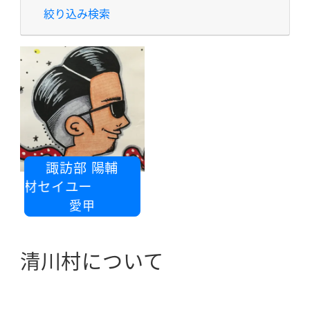
絞り込み検索
諏訪部 陽輔
ミ建材セイユー
愛甲
清川村について