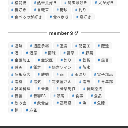
格闘技
熱帯魚好き
爬虫類好き
犬が好き
猫好き
自転車
野球
釣り
食べるのが好き
食べ歩き
鳥好き
memberタグ
遮熱
遺産承継
遺言
配管工
配達
酒
酒屋
野球
野草
野菜
金属加工
金沢区
釣り
鉄板
録音
鍼灸
鎌倉
鎌倉ワイン
防水
陸永商店
離婚
雨
雨漏り
電子部品
電機
電気
電気屋さん
電設
青年部
韓国料理
音楽
音楽制作
音楽療法
音響
音響PA
頭痛
食事
食品
飲み会
飲食店
高層鳶
魚
魚睦
麺
麻雀