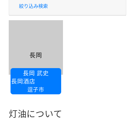
絞り込み検索
長岡
長岡 武史
有）長岡酒店
逗子市
灯油について