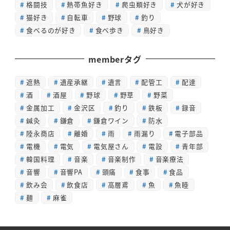
格闘技
熱帯魚好き
爬虫類好き
犬が好き
猫好き
自転車
野球
釣り
食べるのが好き
食べ歩き
鳥好き
memberタグ
遮熱
遺産承継
遺言
配管工
配達
酒
酒屋
野球
野草
野菜
金属加工
金沢区
釣り
鉄板
録音
鍼灸
鎌倉
鎌倉ワイン
防水
陸永商店
離婚
雨
雨漏り
電子部品
電機
電気
電気屋さん
電設
青年部
韓国料理
音楽
音楽制作
音楽療法
音響
音響PA
頭痛
食事
食品
飲み会
飲食店
高層鳶
魚
魚睦
麺
麻雀