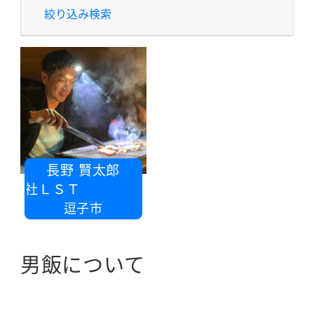
絞り込み検索
長野 賢太郎
式会社ＬＳＴ
逗子市
男飯について