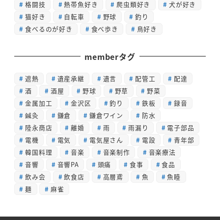
格闘技
熱帯魚好き
爬虫類好き
犬が好き
猫好き
自転車
野球
釣り
食べるのが好き
食べ歩き
鳥好き
memberタグ
遮熱
遺産承継
遺言
配管工
配達
酒
酒屋
野球
野草
野菜
金属加工
金沢区
釣り
鉄板
録音
鍼灸
鎌倉
鎌倉ワイン
防水
陸永商店
離婚
雨
雨漏り
電子部品
電機
電気
電気屋さん
電設
青年部
韓国料理
音楽
音楽制作
音楽療法
音響
音響PA
頭痛
食事
食品
飲み会
飲食店
高層鳶
魚
魚睦
麺
麻雀