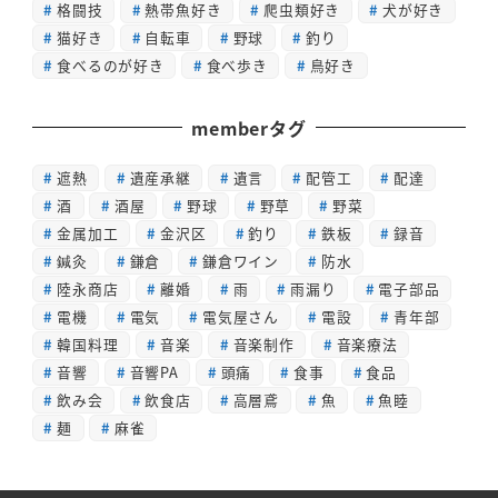
格闘技
熱帯魚好き
爬虫類好き
犬が好き
猫好き
自転車
野球
釣り
食べるのが好き
食べ歩き
鳥好き
memberタグ
遮熱
遺産承継
遺言
配管工
配達
酒
酒屋
野球
野草
野菜
金属加工
金沢区
釣り
鉄板
録音
鍼灸
鎌倉
鎌倉ワイン
防水
陸永商店
離婚
雨
雨漏り
電子部品
電機
電気
電気屋さん
電設
青年部
韓国料理
音楽
音楽制作
音楽療法
音響
音響PA
頭痛
食事
食品
飲み会
飲食店
高層鳶
魚
魚睦
麺
麻雀