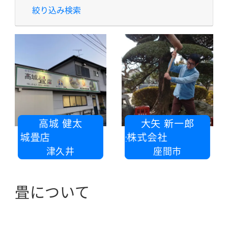
絞り込み検索
高城 健太
大矢 新一郎
高城畳店
大矢製畳株式会社
津久井
座間市
畳について