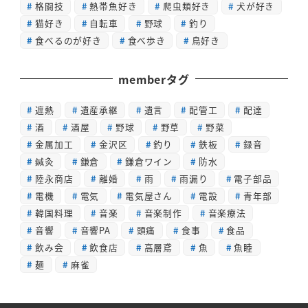
格闘技
熱帯魚好き
爬虫類好き
犬が好き
猫好き
自転車
野球
釣り
食べるのが好き
食べ歩き
鳥好き
memberタグ
遮熱
遺産承継
遺言
配管工
配達
酒
酒屋
野球
野草
野菜
金属加工
金沢区
釣り
鉄板
録音
鍼灸
鎌倉
鎌倉ワイン
防水
陸永商店
離婚
雨
雨漏り
電子部品
電機
電気
電気屋さん
電設
青年部
韓国料理
音楽
音楽制作
音楽療法
音響
音響PA
頭痛
食事
食品
飲み会
飲食店
高層鳶
魚
魚睦
麺
麻雀