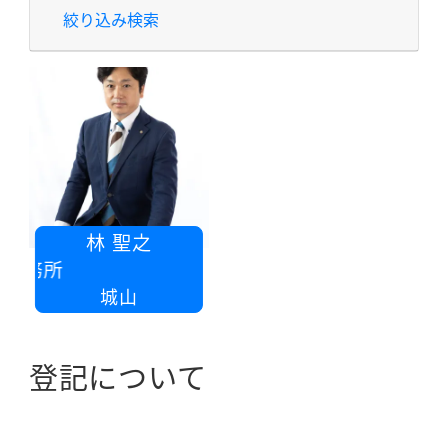
絞り込み検索
林 聖之
事務所
城山
登記について