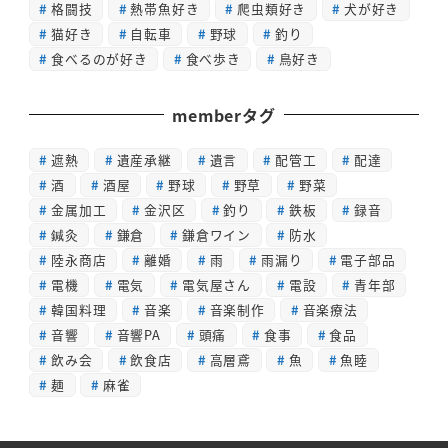
格闘技
熱帯魚好き
爬虫類好き
犬が好き
猫好き
自転車
野球
釣り
食べるのが好き
食べ歩き
鳥好き
memberタグ
遮熱
遺産承継
遺言
配管工
配達
酒
酒屋
野球
野草
野菜
金属加工
金沢区
釣り
鉄板
録音
鍼灸
鎌倉
鎌倉ワイン
防水
陸永商店
離婚
雨
雨漏り
電子部品
電機
電気
電気屋さん
電設
青年部
韓国料理
音楽
音楽制作
音楽療法
音響
音響PA
頭痛
食事
食品
飲み会
飲食店
高層鳶
魚
魚睦
麺
麻雀