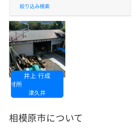
絞り込み検索
井上 行成
製材所
津久井
相模原市について