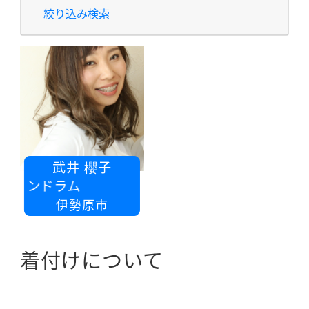
絞り込み検索
武井 櫻子
サロンドラム
伊勢原市
着付けについて