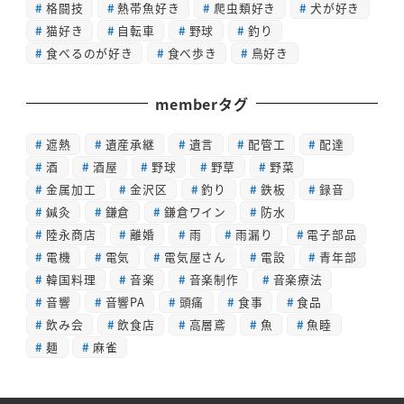
格闘技
熱帯魚好き
爬虫類好き
犬が好き
猫好き
自転車
野球
釣り
食べるのが好き
食べ歩き
鳥好き
memberタグ
遮熱
遺産承継
遺言
配管工
配達
酒
酒屋
野球
野草
野菜
金属加工
金沢区
釣り
鉄板
録音
鍼灸
鎌倉
鎌倉ワイン
防水
陸永商店
離婚
雨
雨漏り
電子部品
電機
電気
電気屋さん
電設
青年部
韓国料理
音楽
音楽制作
音楽療法
音響
音響PA
頭痛
食事
食品
飲み会
飲食店
高層鳶
魚
魚睦
麺
麻雀