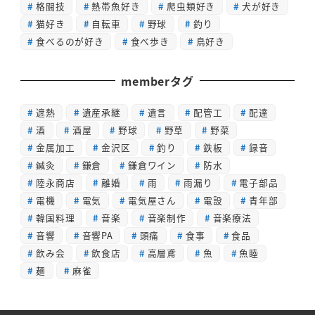
格闘技
熱帯魚好き
爬虫類好き
犬が好き
猫好き
自転車
野球
釣り
食べるのが好き
食べ歩き
鳥好き
memberタグ
遮熱
遺産承継
遺言
配管工
配達
酒
酒屋
野球
野草
野菜
金属加工
金沢区
釣り
鉄板
録音
鍼灸
鎌倉
鎌倉ワイン
防水
陸永商店
離婚
雨
雨漏り
電子部品
電機
電気
電気屋さん
電設
青年部
韓国料理
音楽
音楽制作
音楽療法
音響
音響PA
頭痛
食事
食品
飲み会
飲食店
高層鳶
魚
魚睦
麺
麻雀