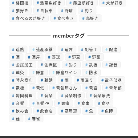
格闘技
熱帯魚好き
爬虫類好き
犬が好き
猫好き
自転車
野球
釣り
食べるのが好き
食べ歩き
鳥好き
memberタグ
遮熱
遺産承継
遺言
配管工
配達
酒
酒屋
野球
野草
野菜
金属加工
金沢区
釣り
鉄板
録音
鍼灸
鎌倉
鎌倉ワイン
防水
陸永商店
離婚
雨
雨漏り
電子部品
電機
電気
電気屋さん
電設
青年部
韓国料理
音楽
音楽制作
音楽療法
音響
音響PA
頭痛
食事
食品
飲み会
飲食店
高層鳶
魚
魚睦
麺
麻雀