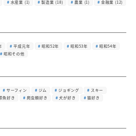
水産業
(1)
製造業
(18)
農業
(1)
金融業
(12)
年
平成元年
昭和52年
昭和53年
昭和54年
昭和その他
サーフィン
ジム
ジョギング
スキー
帯魚好き
爬虫類好き
犬が好き
猫好き