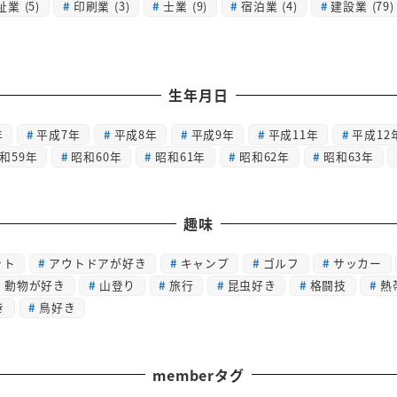
祉業
(5)
印刷業
(3)
士業
(9)
宿泊業
(4)
建設業
(79)
生年月日
年
平成7年
平成8年
平成9年
平成11年
平成12
和59年
昭和60年
昭和61年
昭和62年
昭和63年
趣味
ット
アウトドアが好き
キャンプ
ゴルフ
サッカー
動物が好き
山登り
旅行
昆虫好き
格闘技
熱
き
鳥好き
memberタグ