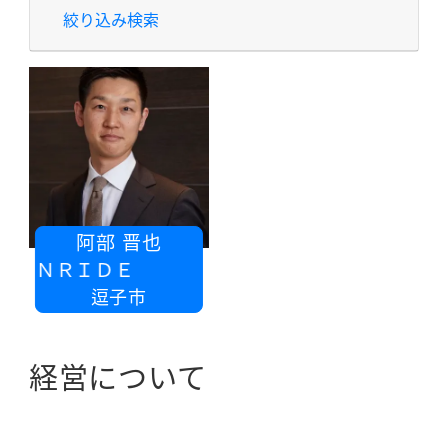
絞り込み検索
阿部 晋也
ＳＹＮＲＩＤＥ
逗子市
経営について