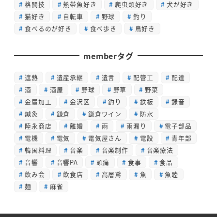
格闘技
熱帯魚好き
爬虫類好き
犬が好き
猫好き
自転車
野球
釣り
食べるのが好き
食べ歩き
鳥好き
memberタグ
遮熱
遺産承継
遺言
配管工
配達
酒
酒屋
野球
野草
野菜
金属加工
金沢区
釣り
鉄板
録音
鍼灸
鎌倉
鎌倉ワイン
防水
陸永商店
離婚
雨
雨漏り
電子部品
電機
電気
電気屋さん
電設
青年部
韓国料理
音楽
音楽制作
音楽療法
音響
音響PA
頭痛
食事
食品
飲み会
飲食店
高層鳶
魚
魚睦
麺
麻雀