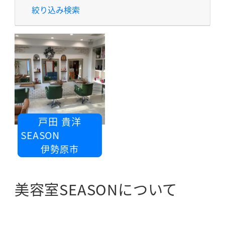
絞り込み検索
戸田 貴洋
室 SEASON
伊勢原市
美容室SEASONについて