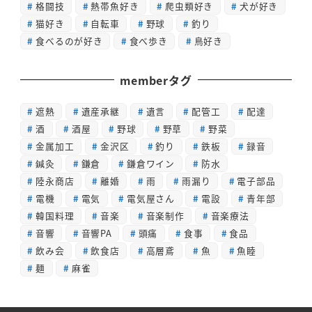
格闘技
熱帯魚好き
爬虫類好き
犬が好き
猫好き
自転車
野球
釣り
食べるのが好き
食べ歩き
鳥好き
memberタグ
遮熱
遺産承継
遺言
配管工
配達
酒
酒屋
野球
野草
野菜
金属加工
金沢区
釣り
鉄板
録音
鍼灸
鎌倉
鎌倉ワイン
防水
陸永商店
離婚
雨
雨漏り
電子部品
電機
電気
電気屋さん
電設
青年部
韓国料理
音楽
音楽制作
音楽療法
音響
音響PA
頭痛
食事
食品
飲み会
飲食店
高層鳶
魚
魚睦
麺
麻雀