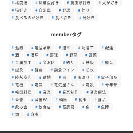
格闘技
熱帯魚好き
爬虫類好き
犬が好き
猫好き
自転車
野球
釣り
食べるのが好き
食べ歩き
鳥好き
memberタグ
遮熱
遺産承継
遺言
配管工
配達
酒
酒屋
野球
野草
野菜
金属加工
金沢区
釣り
鉄板
録音
鍼灸
鎌倉
鎌倉ワイン
防水
陸永商店
離婚
雨
雨漏り
電子部品
電機
電気
電気屋さん
電設
青年部
韓国料理
音楽
音楽制作
音楽療法
音響
音響PA
頭痛
食事
食品
飲み会
飲食店
高層鳶
魚
魚睦
麺
麻雀