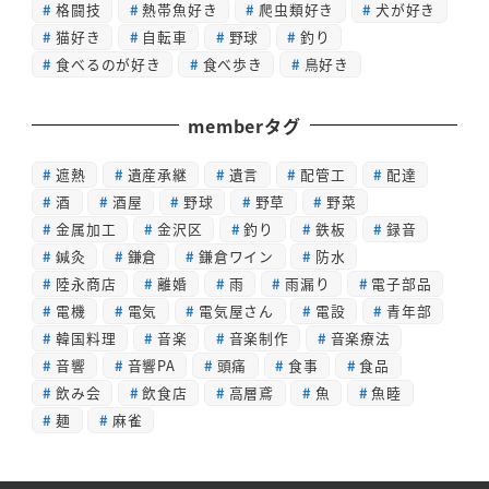
格闘技
熱帯魚好き
爬虫類好き
犬が好き
猫好き
自転車
野球
釣り
食べるのが好き
食べ歩き
鳥好き
memberタグ
遮熱
遺産承継
遺言
配管工
配達
酒
酒屋
野球
野草
野菜
金属加工
金沢区
釣り
鉄板
録音
鍼灸
鎌倉
鎌倉ワイン
防水
陸永商店
離婚
雨
雨漏り
電子部品
電機
電気
電気屋さん
電設
青年部
韓国料理
音楽
音楽制作
音楽療法
音響
音響PA
頭痛
食事
食品
飲み会
飲食店
高層鳶
魚
魚睦
麺
麻雀