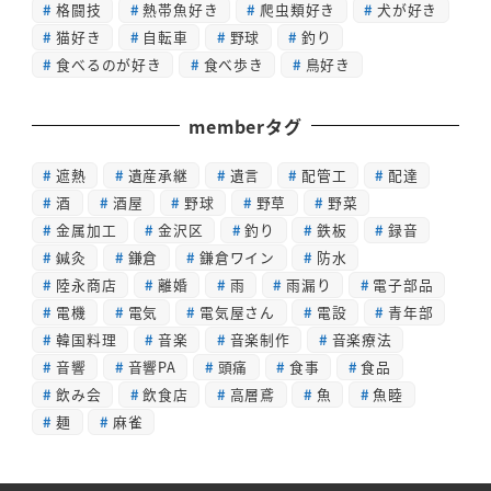
格闘技
熱帯魚好き
爬虫類好き
犬が好き
猫好き
自転車
野球
釣り
食べるのが好き
食べ歩き
鳥好き
memberタグ
遮熱
遺産承継
遺言
配管工
配達
酒
酒屋
野球
野草
野菜
金属加工
金沢区
釣り
鉄板
録音
鍼灸
鎌倉
鎌倉ワイン
防水
陸永商店
離婚
雨
雨漏り
電子部品
電機
電気
電気屋さん
電設
青年部
韓国料理
音楽
音楽制作
音楽療法
音響
音響PA
頭痛
食事
食品
飲み会
飲食店
高層鳶
魚
魚睦
麺
麻雀