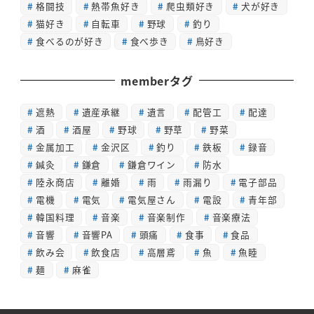
格闘技
熱帯魚好き
爬虫類好き
犬が好き
猫好き
自転車
野球
釣り
食べるのが好き
食べ歩き
鳥好き
memberタグ
遮熱
遺産承継
遺言
配管工
配達
酒
酒屋
野球
野草
野菜
金属加工
金沢区
釣り
鉄板
録音
鍼灸
鎌倉
鎌倉ワイン
防水
陸永商店
離婚
雨
雨漏り
電子部品
電機
電気
電気屋さん
電設
青年部
韓国料理
音楽
音楽制作
音楽療法
音響
音響PA
頭痛
食事
食品
飲み会
飲食店
高層鳶
魚
魚睦
麺
麻雀