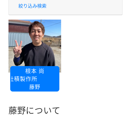
絞り込み検索
根本 尚
会社積製作所
藤野
藤野について