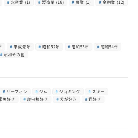
水産業
(1)
製造業
(18)
農業
(1)
金融業
(12)
年
平成元年
昭和52年
昭和53年
昭和54年
昭和その他
サーフィン
ジム
ジョギング
スキー
帯魚好き
爬虫類好き
犬が好き
猫好き