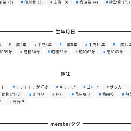
祉業
(5)
印刷業
(3)
士業
(9)
宿泊業
(4)
建設業
(79)
生年月日
年
平成7年
平成8年
平成9年
平成11年
平成12
和59年
昭和60年
昭和61年
昭和62年
昭和63年
趣味
ット
アウトドアが好き
キャンプ
ゴルフ
サッカー
動物が好き
山登り
旅行
昆虫好き
格闘技
熱
き
鳥好き
memberタグ