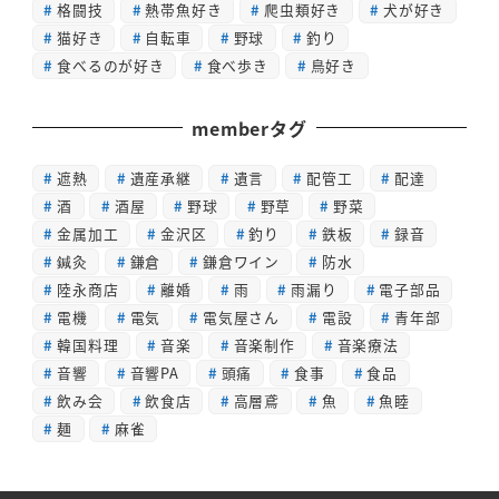
格闘技
熱帯魚好き
爬虫類好き
犬が好き
猫好き
自転車
野球
釣り
食べるのが好き
食べ歩き
鳥好き
memberタグ
遮熱
遺産承継
遺言
配管工
配達
酒
酒屋
野球
野草
野菜
金属加工
金沢区
釣り
鉄板
録音
鍼灸
鎌倉
鎌倉ワイン
防水
陸永商店
離婚
雨
雨漏り
電子部品
電機
電気
電気屋さん
電設
青年部
韓国料理
音楽
音楽制作
音楽療法
音響
音響PA
頭痛
食事
食品
飲み会
飲食店
高層鳶
魚
魚睦
麺
麻雀