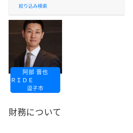
絞り込み検索
阿部 晋也
ＹＮＲＩＤＥ
逗子市
財務について