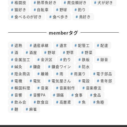
格闘技
熱帯魚好き
爬虫類好き
犬が好き
猫好き
自転車
野球
釣り
食べるのが好き
食べ歩き
鳥好き
memberタグ
遮熱
遺産承継
遺言
配管工
配達
酒
酒屋
野球
野草
野菜
金属加工
金沢区
釣り
鉄板
録音
鍼灸
鎌倉
鎌倉ワイン
防水
陸永商店
離婚
雨
雨漏り
電子部品
電機
電気
電気屋さん
電設
青年部
韓国料理
音楽
音楽制作
音楽療法
音響
音響PA
頭痛
食事
食品
飲み会
飲食店
高層鳶
魚
魚睦
麺
麻雀