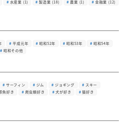
水産業
(1)
製造業
(18)
農業
(1)
金融業
(12)
年
平成元年
昭和52年
昭和53年
昭和54年
昭和その他
サーフィン
ジム
ジョギング
スキー
帯魚好き
爬虫類好き
犬が好き
猫好き