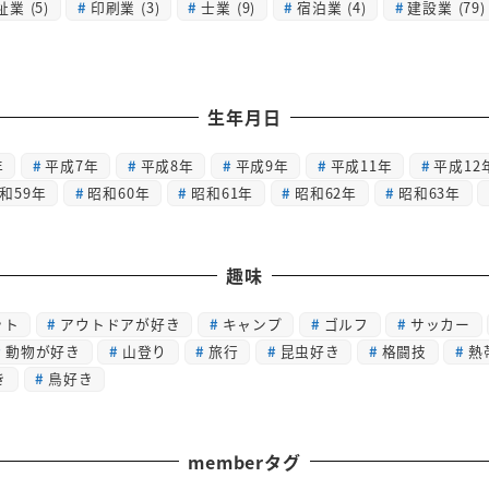
祉業
(5)
印刷業
(3)
士業
(9)
宿泊業
(4)
建設業
(79)
生年月日
年
平成7年
平成8年
平成9年
平成11年
平成12
和59年
昭和60年
昭和61年
昭和62年
昭和63年
趣味
ット
アウトドアが好き
キャンプ
ゴルフ
サッカー
動物が好き
山登り
旅行
昆虫好き
格闘技
熱
き
鳥好き
memberタグ