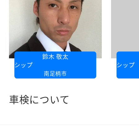
鈴木 敬太
ズシップ
株式会社 ボンズシップ
南足柄市
車検について