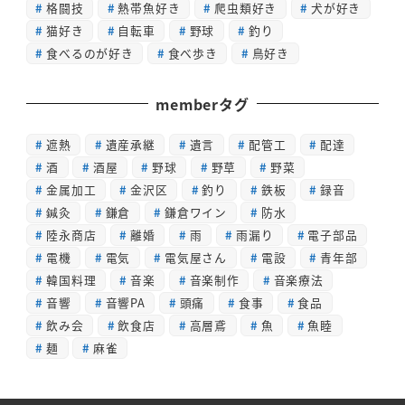
格闘技
熱帯魚好き
爬虫類好き
犬が好き
猫好き
自転車
野球
釣り
食べるのが好き
食べ歩き
鳥好き
memberタグ
遮熱
遺産承継
遺言
配管工
配達
酒
酒屋
野球
野草
野菜
金属加工
金沢区
釣り
鉄板
録音
鍼灸
鎌倉
鎌倉ワイン
防水
陸永商店
離婚
雨
雨漏り
電子部品
電機
電気
電気屋さん
電設
青年部
韓国料理
音楽
音楽制作
音楽療法
音響
音響PA
頭痛
食事
食品
飲み会
飲食店
高層鳶
魚
魚睦
麺
麻雀