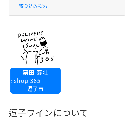
絞り込み検索
栗田 泰壮
wine shop 365
逗子市
逗子ワインについて