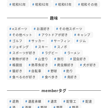
昭和61年
昭和62年
昭和63年
昭和その他
趣味
eスポーツ
お酒好き
その他スポーツ
その他ペット
アウトドアが好き
キャンプ
ゴルフ
サッカー
サーフィン
ジム
ジョギング
スキー
スノボ
スポーツが好き
ラグビー
ラーメン
動物が好き
山登り
旅行
昆虫好き
格闘技
熱帯魚好き
爬虫類好き
犬が好き
猫好き
自転車
野球
釣り
食べるのが好き
食べ歩き
鳥好き
memberタグ
遮熱
遺産承継
遺言
配管工
配達
酒
酒屋
野球
野草
野菜