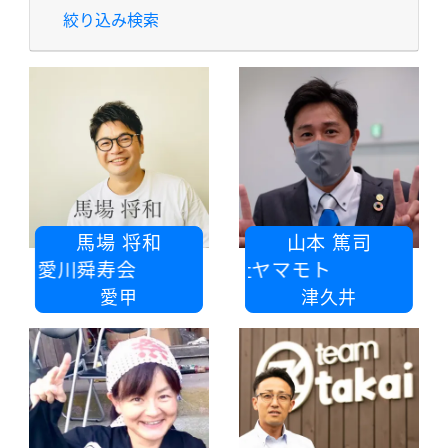
絞り込み検索
馬場 将和
山本 篤司
法人愛川舜寿会
株式会社ヤマモト
愛甲
津久井