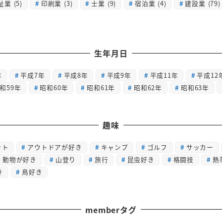
祉業
(5)
印刷業
(3)
士業
(9)
宿泊業
(4)
建設業
(79)
生年月日
年
平成7年
平成8年
平成9年
平成11年
平成12
和59年
昭和60年
昭和61年
昭和62年
昭和63年
趣味
ット
アウトドアが好き
キャンプ
ゴルフ
サッカー
動物が好き
山登り
旅行
昆虫好き
格闘技
熱
き
鳥好き
memberタグ