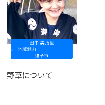
田中 美乃里
人 地域魅力
逗子市
野草について