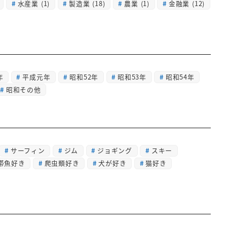
水産業
(1)
製造業
(18)
農業
(1)
金融業
(12)
年
平成元年
昭和52年
昭和53年
昭和54年
昭和その他
サーフィン
ジム
ジョギング
スキー
帯魚好き
爬虫類好き
犬が好き
猫好き