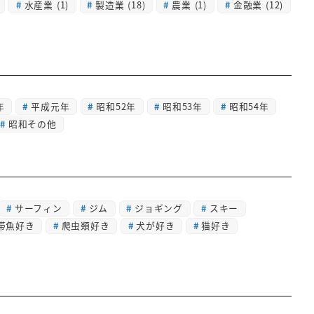
水産業
(1)
製造業
(18)
農業
(1)
金融業
(12)
年
平成元年
昭和52年
昭和53年
昭和54年
昭和その他
サーフィン
ジム
ジョギング
スキー
帯魚好き
爬虫類好き
犬が好き
猫好き