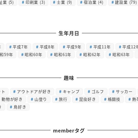
祉業
(5)
印刷業
(3)
士業
(9)
宿泊業
(4)
建設業
(79)
生年月日
年
平成7年
平成8年
平成9年
平成11年
平成12
和59年
昭和60年
昭和61年
昭和62年
昭和63年
趣味
ット
アウトドアが好き
キャンプ
ゴルフ
サッカー
動物が好き
山登り
旅行
昆虫好き
格闘技
熱
き
鳥好き
memberタグ