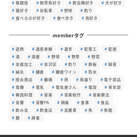
格闘技
熱帯魚好き
爬虫類好き
犬が好き
猫好き
自転車
野球
釣り
食べるのが好き
食べ歩き
鳥好き
memberタグ
遮熱
遺産承継
遺言
配管工
配達
酒
酒屋
野球
野草
野菜
金属加工
金沢区
釣り
鉄板
録音
鍼灸
鎌倉
鎌倉ワイン
防水
陸永商店
離婚
雨
雨漏り
電子部品
電機
電気
電気屋さん
電設
青年部
韓国料理
音楽
音楽制作
音楽療法
音響
音響PA
頭痛
食事
食品
飲み会
飲食店
高層鳶
魚
魚睦
麺
麻雀