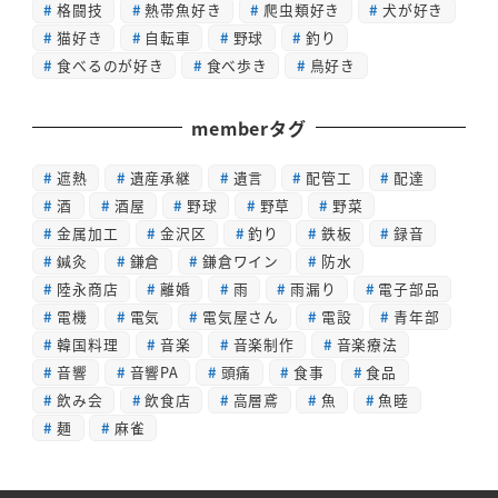
格闘技
熱帯魚好き
爬虫類好き
犬が好き
猫好き
自転車
野球
釣り
食べるのが好き
食べ歩き
鳥好き
memberタグ
遮熱
遺産承継
遺言
配管工
配達
酒
酒屋
野球
野草
野菜
金属加工
金沢区
釣り
鉄板
録音
鍼灸
鎌倉
鎌倉ワイン
防水
陸永商店
離婚
雨
雨漏り
電子部品
電機
電気
電気屋さん
電設
青年部
韓国料理
音楽
音楽制作
音楽療法
音響
音響PA
頭痛
食事
食品
飲み会
飲食店
高層鳶
魚
魚睦
麺
麻雀