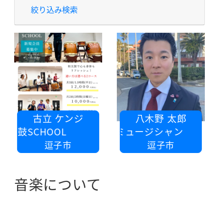
絞り込み検索
古立 ケンジ
八木野 太郎
太鼓SCHOOL
株式会社レックミュージシャン
逗子市
逗子市
音楽について