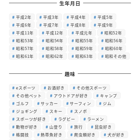
生年月日
平成2年
平成3年
平成4年
平成5年
平成6年
平成7年
平成8年
平成9年
平成11年
平成12年
平成元年
昭和52年
昭和53年
昭和54年
昭和55年
昭和56年
昭和57年
昭和58年
昭和59年
昭和60年
昭和61年
昭和62年
昭和63年
昭和その他
趣味
eスポーツ
お酒好き
その他スポーツ
その他ペット
アウトドアが好き
キャンプ
ゴルフ
サッカー
サーフィン
ジム
ジョギング
スキー
スノボ
スポーツが好き
ラグビー
ラーメン
動物が好き
山登り
旅行
昆虫好き
格闘技
熱帯魚好き
爬虫類好き
犬が好き