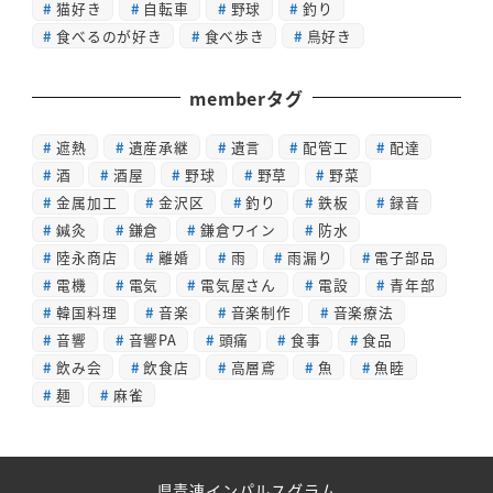
猫好き
自転車
野球
釣り
食べるのが好き
食べ歩き
鳥好き
memberタグ
遮熱
遺産承継
遺言
配管工
配達
酒
酒屋
野球
野草
野菜
金属加工
金沢区
釣り
鉄板
録音
鍼灸
鎌倉
鎌倉ワイン
防水
陸永商店
離婚
雨
雨漏り
電子部品
電機
電気
電気屋さん
電設
青年部
韓国料理
音楽
音楽制作
音楽療法
音響
音響PA
頭痛
食事
食品
飲み会
飲食店
高層鳶
魚
魚睦
麺
麻雀
県青連インパルスグラム