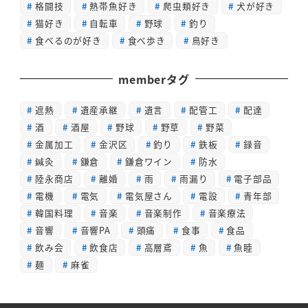
格闘技
熱帯魚好き
爬虫類好き
犬が好き
猫好き
自転車
野球
釣り
食べるのが好き
食べ歩き
鳥好き
memberタグ
遮熱
遺産承継
遺言
配管工
配達
酒
酒屋
野球
野草
野菜
金属加工
金沢区
釣り
鉄板
録音
鍼灸
鎌倉
鎌倉ワイン
防水
陸永商店
離婚
雨
雨漏り
電子部品
電機
電気
電気屋さん
電設
青年部
韓国料理
音楽
音楽制作
音楽療法
音響
音響PA
頭痛
食事
食品
飲み会
飲食店
高層鳶
魚
魚睦
麺
麻雀