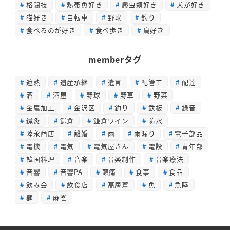
格闘技
熱帯魚好き
爬虫類好き
犬が好き
猫好き
自転車
野球
釣り
食べるのが好き
食べ歩き
鳥好き
memberタグ
遮熱
遺産承継
遺言
配管工
配達
酒
酒屋
野球
野草
野菜
金属加工
金沢区
釣り
鉄板
録音
鍼灸
鎌倉
鎌倉ワイン
防水
陸永商店
離婚
雨
雨漏り
電子部品
電機
電気
電気屋さん
電設
青年部
韓国料理
音楽
音楽制作
音楽療法
音響
音響PA
頭痛
食事
食品
飲み会
飲食店
高層鳶
魚
魚睦
麺
麻雀