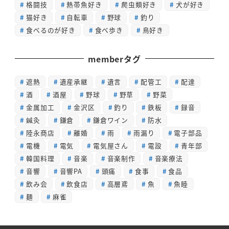
格闘技
熱帯魚好き
爬虫類好き
犬が好き
猫好き
自転車
野球
釣り
食べるのが好き
食べ歩き
鳥好き
memberタグ
遮熱
遺産承継
遺言
配管工
配達
酒
酒屋
野球
野草
野菜
金属加工
金沢区
釣り
鉄板
録音
鍼灸
鎌倉
鎌倉ワイン
防水
陸永商店
離婚
雨
雨漏り
電子部品
電機
電気
電気屋さん
電設
青年部
韓国料理
音楽
音楽制作
音楽療法
音響
音響PA
頭痛
食事
食品
飲み会
飲食店
高層鳶
魚
魚睦
麺
麻雀