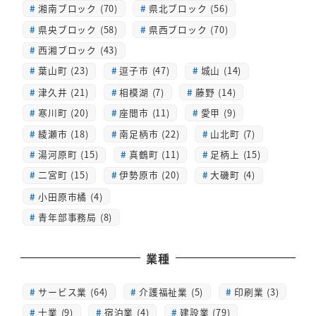
湘南ブロック (70)
県北ブロック (56)
県央ブロック (58)
県西ブロック (70)
西湘ブロック (43)
葉山町 (23)
逗子市 (47)
城山 (14)
津久井 (21)
相模湖 (7)
藤野 (14)
寒川町 (20)
座間市 (11)
愛甲 (9)
綾瀬市 (18)
南足柄市 (22)
山北町 (7)
湯河原町 (15)
真鶴町 (11)
足柄上 (15)
二宮町 (15)
伊勢原市 (20)
大磯町 (4)
小田原市橘 (4)
青年部事務局 (8)
業種
サービス業 (64)
介護福祉業 (5)
印刷業 (3)
士業 (9)
宿泊業 (4)
建設業 (79)