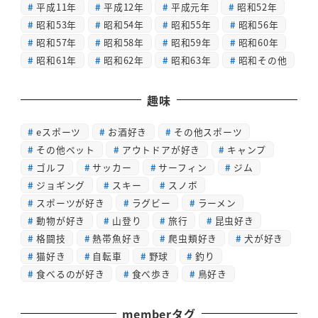
平成11年
平成12年
平成元年
昭和52年
昭和53年
昭和54年
昭和55年
昭和56年
昭和57年
昭和58年
昭和59年
昭和60年
昭和61年
昭和62年
昭和63年
昭和その他
趣味
eスポーツ
お酒好き
その他スポーツ
その他ペット
アウトドアが好き
キャンプ
ゴルフ
サッカー
サーフィン
ジム
ジョギング
スキー
スノボ
スポーツが好き
ラグビー
ラーメン
動物が好き
山登り
旅行
昆虫好き
格闘技
熱帯魚好き
爬虫類好き
犬が好き
猫好き
自転車
野球
釣り
食べるのが好き
食べ歩き
鳥好き
memberタグ