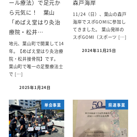
ール療法）で足元か
森戸海岸
ら元気に！ 葉山
11/24（日）、葉山の森戸
「めばえ堂はり灸治
海岸でスポGOMIに参加し
てきました。 葉山発祥の
療院・松井…
スポGOMI（スポーツ […]
地元、葉山町で開業して14
2024年11月25日
年。【めばえ堂はり灸治療
院・松井接骨院】です。
葉山町で唯一の足整療法士
で […]
2025年1月24日
単会事業
県連事業