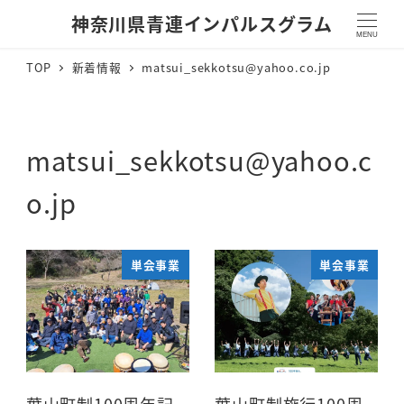
神奈川県青連インパルスグラム
MENU
TOP
新着情報
matsui_sekkotsu@yahoo.co.jp
matsui_sekkotsu@yahoo.c
o.jp
単会事業
単会事業
葉山町制100周年記
葉山町制施行100周