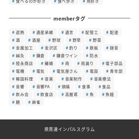
食べるのが好き
食べ歩き
鳥好き
memberタグ
遮熱
遺産承継
遺言
配管工
配達
酒
酒屋
野球
野草
野菜
金属加工
金沢区
釣り
鉄板
録音
鍼灸
鎌倉
鎌倉ワイン
防水
陸永商店
離婚
雨
雨漏り
電子部品
電機
電気
電気屋さん
電設
青年部
韓国料理
音楽
音楽制作
音楽療法
音響
音響PA
頭痛
食事
食品
飲み会
飲食店
高層鳶
魚
魚睦
麺
麻雀
県青連インパルスグラム