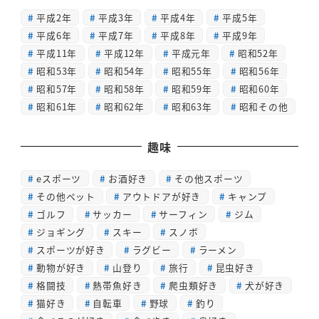
平成2年
平成3年
平成4年
平成5年
平成6年
平成7年
平成8年
平成9年
平成11年
平成12年
平成元年
昭和52年
昭和53年
昭和54年
昭和55年
昭和56年
昭和57年
昭和58年
昭和59年
昭和60年
昭和61年
昭和62年
昭和63年
昭和その他
趣味
eスポーツ
お酒好き
その他スポーツ
その他ペット
アウトドアが好き
キャンプ
ゴルフ
サッカー
サーフィン
ジム
ジョギング
スキー
スノボ
スポーツが好き
ラグビー
ラーメン
動物が好き
山登り
旅行
昆虫好き
格闘技
熱帯魚好き
爬虫類好き
犬が好き
猫好き
自転車
野球
釣り