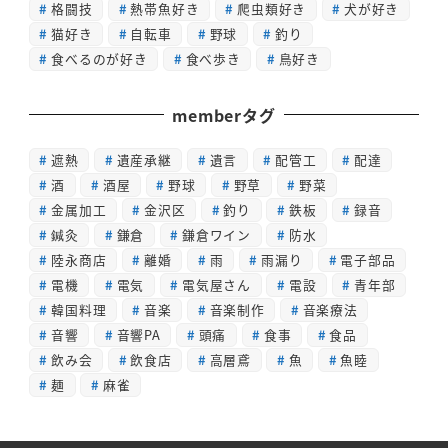
格闘技
熱帯魚好き
爬虫類好き
犬が好き
猫好き
自転車
野球
釣り
食べるのが好き
食べ歩き
鳥好き
memberタグ
遮熱
遺産承継
遺言
配管工
配達
酒
酒屋
野球
野草
野菜
金属加工
金沢区
釣り
鉄板
録音
鍼灸
鎌倉
鎌倉ワイン
防水
陸永商店
離婚
雨
雨漏り
電子部品
電機
電気
電気屋さん
電設
青年部
韓国料理
音楽
音楽制作
音楽療法
音響
音響PA
頭痛
食事
食品
飲み会
飲食店
高層鳶
魚
魚睦
麺
麻雀