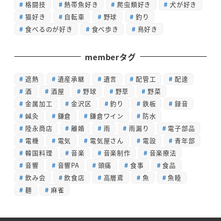
格闘技
熱帯魚好き
爬虫類好き
犬が好き
猫好き
自転車
野球
釣り
食べるのが好き
食べ歩き
鳥好き
memberタグ
遮熱
遺産承継
遺言
配管工
配達
酒
酒屋
野球
野草
野菜
金属加工
金沢区
釣り
鉄板
録音
鍼灸
鎌倉
鎌倉ワイン
防水
陸永商店
離婚
雨
雨漏り
電子部品
電機
電気
電気屋さん
電設
青年部
韓国料理
音楽
音楽制作
音楽療法
音響
音響PA
頭痛
食事
食品
飲み会
飲食店
高層鳶
魚
魚睦
麺
麻雀