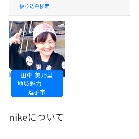
絞り込み検索
田中 美乃里
法人 地域魅力
逗子市
nikeについて