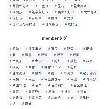
動物が好き
山登り
旅行
昆虫好き
格闘技
熱帯魚好き
爬虫類好き
犬が好き
猫好き
自転車
野球
釣り
食べるのが好き
食べ歩き
鳥好き
memberタグ
遮熱
遺産承継
遺言
配管工
配達
酒
酒屋
野球
野草
野菜
金属加工
金沢区
釣り
鉄板
録音
鍼灸
鎌倉
鎌倉ワイン
防水
陸永商店
離婚
雨
雨漏り
電子部品
電機
電気
電気屋さん
電設
青年部
韓国料理
音楽
音楽制作
音楽療法
音響
音響PA
頭痛
食事
食品
飲み会
飲食店
高層鳶
魚
魚睦
麺
麻雀