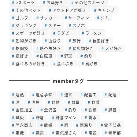
eスポーツ
お酒好き
その他スポーツ
その他ペット
アウトドアが好き
キャンプ
ゴルフ
サッカー
サーフィン
ジム
ジョギング
スキー
スノボ
スポーツが好き
ラグビー
ラーメン
動物が好き
山登り
旅行
昆虫好き
格闘技
熱帯魚好き
爬虫類好き
犬が好き
猫好き
自転車
野球
釣り
食べるのが好き
食べ歩き
鳥好き
memberタグ
遮熱
遺産承継
遺言
配管工
配達
酒
酒屋
野球
野草
野菜
金属加工
金沢区
釣り
鉄板
録音
鍼灸
鎌倉
鎌倉ワイン
防水
陸永商店
離婚
雨
雨漏り
電子部品
電機
電気
電気屋さん
電設
青年部