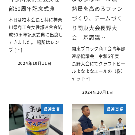
部50周年記念式典
熱量を高めるファン
づくり、チームづく
本日は柏木会長と共に神奈
り関東大会長野大
川県商工会女性部連合会結
成50周年記念式典に出席し
会 基調講…
てきました。 場所はレン
関東ブロック商工会青年部
ブ […]
連絡協議会 令和6年度
2024年10月11日
長野大会にてクラフトビー
ルよなよなエールの（株）
ヤッ […]
2024年10月1日
県連事業
県連事業