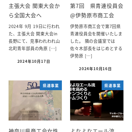
主張大会 関東大会か
第7回 県青連役員会
ら全国大会へ
@伊勢原市商工会
2024年 9月 19日に行われ
伊勢原市商工会で第7回県
た、主張大会 関東大会in
青連役員会を開催いたしま
長野にて、見事われわれ山
した。 隣の会議室では
北町青年部員の角原 […]
佐々木部長をはじめとする
伊勢原 […]
2024年10月17日
2024年10月16日
県連事業
県連事業
神奈川県商工会女性
よなよなエール流