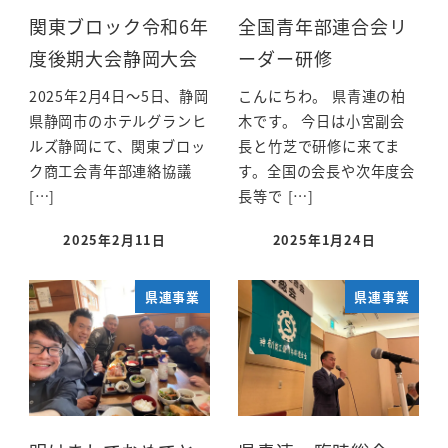
関東ブロック令和6年
全国青年部連合会リ
度後期大会静岡大会
ーダー研修
2025年2月4日～5日、静岡
こんにちわ。 県青連の柏
県静岡市のホテルグランヒ
木です。 今日は小宮副会
ルズ静岡にて、関東ブロッ
長と竹芝で研修に来てま
ク商工会青年部連絡協議
す。全国の会長や次年度会
[…]
長等で […]
2025年2月11日
2025年1月24日
県連事業
県連事業