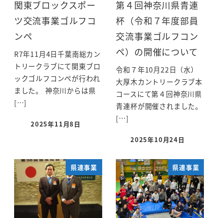
関東ブロックスポー
第４回神奈川県青連
ツ交流事業ゴルフコ
杯（令和７年度部員
ンペ
交流事業ゴルフコン
ペ）の開催について
R7年11月4日千葉南総カン
トリークラブにて関東ブロ
令和７年10月22日（水）
ックゴルフコンペが行われ
大厚木カントリークラブ本
ました。 神奈川からは県
コースにて第４回神奈川県
[…]
青連杯が開催されました。
[…]
2025年11月8日
2025年10月24日
県連事業
県連事業