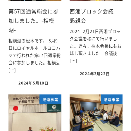
第57回通常総会に参
西湘ブロック会議
加しました。-相模
懇親会
湖-
2024 2月21日西湘ブロッ
ク会議を橘にて行いまし
相模湖の松本です。 5月9
た。遥々、柏木会長にもお
日にロイヤルホールヨコハ
越し頂きました！会議後
マで行われた第57回通常総
[…]
会に参加しました。相模湖
[…]
2024年2月22日
2024年5月10日
県連事業
県連事業