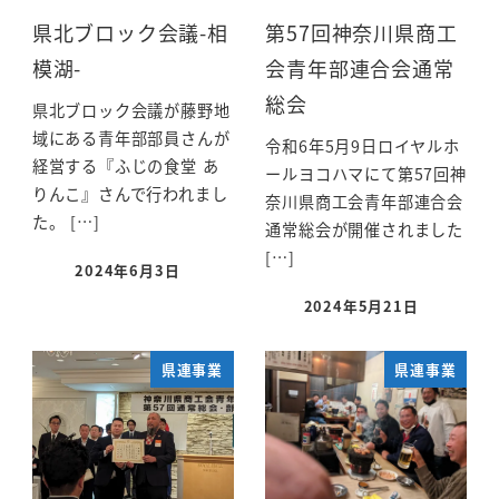
県北ブロック会議-相
第57回神奈川県商工
模湖-
会青年部連合会通常
総会
県北ブロック会議が藤野地
域にある青年部部員さんが
令和6年5月9日ロイヤルホ
経営する『ふじの食堂 あ
ールヨコハマにて第57回神
りんこ』さんで行われまし
奈川県商工会青年部連合会
た。 […]
通常総会が開催されました
[…]
2024年6月3日
2024年5月21日
県連事業
県連事業