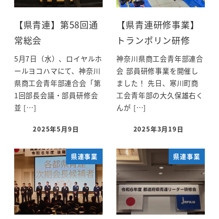
【県青連】第58回通
【県青連研修事業】
常総会
トランポリン研修
5月7日（水）、ロイヤルホ
神奈川県商工会青年部連合
ールヨコハマにて、神奈川
会 部員研修事業を開催し
県商工会青年部連合会「第
ました！ 先日、寒川町商
1回部長会議・部員研修会
工会青年部の大久保雄右く
並 […]
んが […]
2025年5月9日
2025年3月19日
県連事業
県連事業