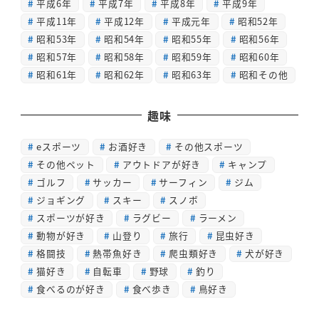
平成6年
平成7年
平成8年
平成9年
平成11年
平成12年
平成元年
昭和52年
昭和53年
昭和54年
昭和55年
昭和56年
昭和57年
昭和58年
昭和59年
昭和60年
昭和61年
昭和62年
昭和63年
昭和その他
趣味
eスポーツ
お酒好き
その他スポーツ
その他ペット
アウトドアが好き
キャンプ
ゴルフ
サッカー
サーフィン
ジム
ジョギング
スキー
スノボ
スポーツが好き
ラグビー
ラーメン
動物が好き
山登り
旅行
昆虫好き
格闘技
熱帯魚好き
爬虫類好き
犬が好き
猫好き
自転車
野球
釣り
食べるのが好き
食べ歩き
鳥好き