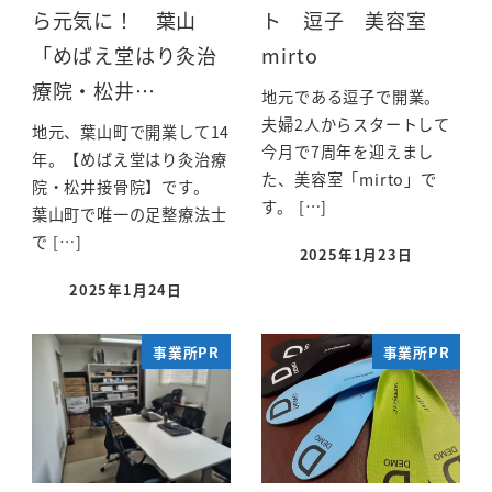
ら元気に！ 葉山
ト 逗子 美容室
「めばえ堂はり灸治
mirto
療院・松井…
地元である逗子で開業。
夫婦2人からスタートして
地元、葉山町で開業して14
今月で7周年を迎えまし
年。【めばえ堂はり灸治療
た、美容室「mirto」で
院・松井接骨院】です。
す。 […]
葉山町で唯一の足整療法士
で […]
2025年1月23日
2025年1月24日
事業所PR
事業所PR