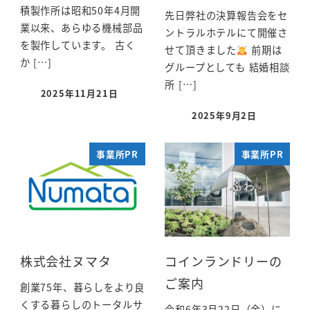
積製作所は昭和50年4月開
先日弊社の決算報告会をセ
業以来、あらゆる機械部品
ントラルホテルにて開催さ
を製作しています。 古く
せて頂きました
前期は
か […]
グループとしても 結婚相談
所 […]
2025年11月21日
2025年9月2日
事業所PR
事業所PR
株式会社ヌマタ
コインランドリーの
ご案内
創業75年、暮らしをより良
くする暮らしのトータルサ
令和6年3月22日（金）に