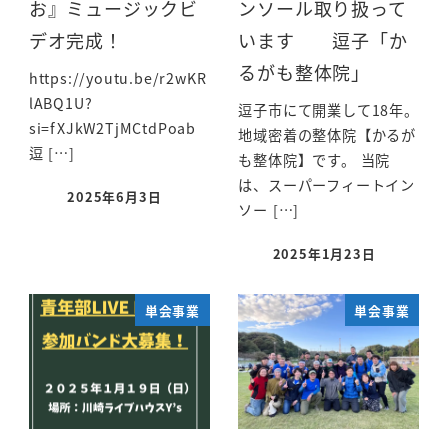
お』ミュージックビ
ンソール取り扱って
デオ完成！
います 逗子「か
るがも整体院」
https://youtu.be/r2wKR
lABQ1U?
逗子市にて開業して18年。
si=fXJkW2TjMCtdPoab
地域密着の整体院【かるが
逗 […]
も整体院】です。 当院
は、スーパーフィートイン
2025年6月3日
ソー […]
2025年1月23日
単会事業
単会事業