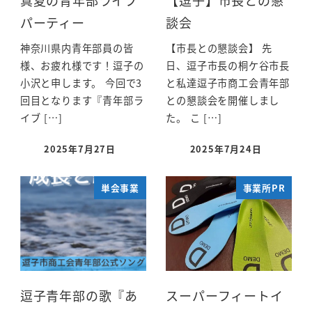
パーティー
談会
神奈川県内青年部員の皆
【市長との懇談会】 先
様、お疲れ様です！逗子の
日、逗子市長の桐ケ谷市長
小沢と申します。 今回で3
と私達逗子市商工会青年部
回目となります『青年部ラ
との懇談会を開催しまし
イブ […]
た。 こ […]
2025年7月27日
2025年7月24日
単会事業
事業所PR
逗子青年部の歌『あ
スーパーフィートイ