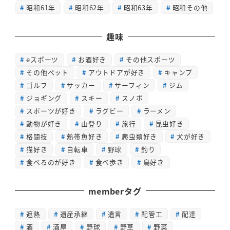
昭和61年
昭和62年
昭和63年
昭和その他
趣味
eスポーツ
お酒好き
その他スポーツ
その他ペット
アウトドアが好き
キャンプ
ゴルフ
サッカー
サーフィン
ジム
ジョギング
スキー
スノボ
スポーツが好き
ラグビー
ラーメン
動物が好き
山登り
旅行
昆虫好き
格闘技
熱帯魚好き
爬虫類好き
犬が好き
猫好き
自転車
野球
釣り
食べるのが好き
食べ歩き
鳥好き
memberタグ
遮熱
遺産承継
遺言
配管工
配達
酒
酒屋
野球
野草
野菜