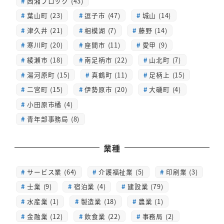
西湘ブロック (43)
葉山町 (23)
逗子市 (47)
城山 (14)
津久井 (21)
相模湖 (7)
藤野 (14)
寒川町 (20)
座間市 (11)
愛甲 (9)
綾瀬市 (18)
南足柄市 (22)
山北町 (7)
湯河原町 (15)
真鶴町 (11)
足柄上 (15)
二宮町 (15)
伊勢原市 (20)
大磯町 (4)
小田原市橘 (4)
青年部事務局 (8)
業種
サービス業 (64)
介護福祉業 (5)
印刷業 (3)
士業 (9)
宿泊業 (4)
建設業 (79)
水産業 (1)
製造業 (18)
農業 (1)
金融業 (12)
飲食業 (22)
事務局 (2)