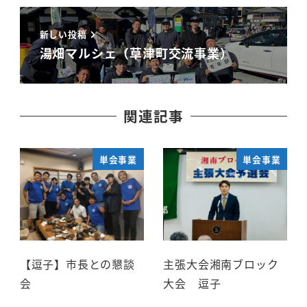
新しい投稿
湯畑マルシェ（草津町交流事業）
関連記事
単会事業
単会事業
【逗子】市長との懇談
主張大会湘南ブロック
会
大会 逗子