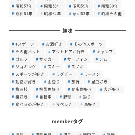
昭和57年
昭和58年
昭和59年
昭和60年
昭和61年
昭和62年
昭和63年
昭和その他
趣味
eスポーツ
お酒好き
その他スポーツ
その他ペット
アウトドアが好き
キャンプ
ゴルフ
サッカー
サーフィン
ジム
ジョギング
スキー
スノボ
スポーツが好き
ラグビー
ラーメン
動物が好き
山登り
旅行
昆虫好き
格闘技
熱帯魚好き
爬虫類好き
犬が好き
猫好き
自転車
野球
釣り
食べるのが好き
食べ歩き
鳥好き
memberタグ
遮熱
遺産承継
遺言
配管工
配達