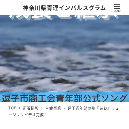
神奈川県青連インパルスグラム
MENU
TOP
新着情報
単会事業
逗子青年部の歌『あお』ミュ
ージックビデオ完成！