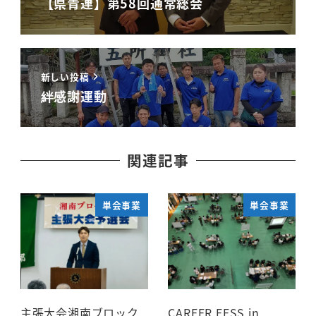
【県青連】第58回通常総会
新しい投稿
絆感謝運動
関連記事
単会事業
単会事業
主張大会湘南ブロック
CAREER FESS in