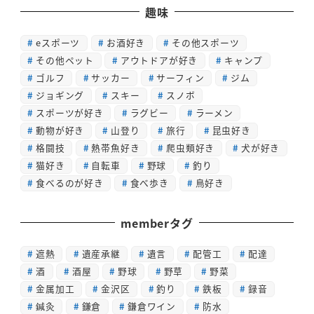
趣味
eスポーツ
お酒好き
その他スポーツ
その他ペット
アウトドアが好き
キャンプ
ゴルフ
サッカー
サーフィン
ジム
ジョギング
スキー
スノボ
スポーツが好き
ラグビー
ラーメン
動物が好き
山登り
旅行
昆虫好き
格闘技
熱帯魚好き
爬虫類好き
犬が好き
猫好き
自転車
野球
釣り
食べるのが好き
食べ歩き
鳥好き
memberタグ
遮熱
遺産承継
遺言
配管工
配達
酒
酒屋
野球
野草
野菜
金属加工
金沢区
釣り
鉄板
録音
鍼灸
鎌倉
鎌倉ワイン
防水