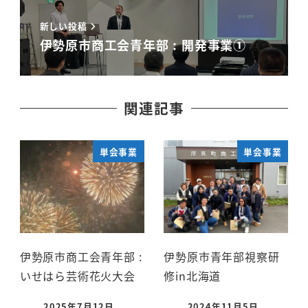
新しい投稿
伊勢原市商工会青年部 : 開発事業①
関連記事
単会事業
単会事業
伊勢原市商工会青年部 :
伊勢原市青年部視察研
いせはら芸術花火大会
修in北海道
2025年7月12日
2024年11月5日