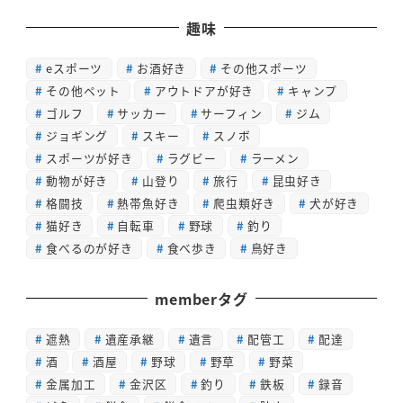
趣味
eスポーツ
お酒好き
その他スポーツ
その他ペット
アウトドアが好き
キャンプ
ゴルフ
サッカー
サーフィン
ジム
ジョギング
スキー
スノボ
スポーツが好き
ラグビー
ラーメン
動物が好き
山登り
旅行
昆虫好き
格闘技
熱帯魚好き
爬虫類好き
犬が好き
猫好き
自転車
野球
釣り
食べるのが好き
食べ歩き
鳥好き
memberタグ
遮熱
遺産承継
遺言
配管工
配達
酒
酒屋
野球
野草
野菜
金属加工
金沢区
釣り
鉄板
録音