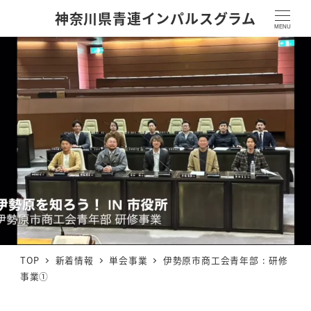
神奈川県青連インパルスグラム
MENU
TOP
新着情報
単会事業
伊勢原市商工会青年部 : 研修
事業①