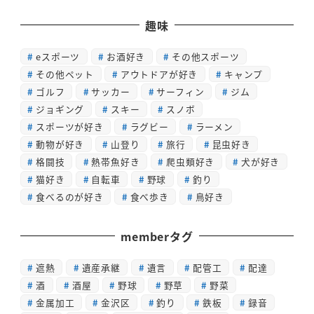
趣味
eスポーツ
お酒好き
その他スポーツ
その他ペット
アウトドアが好き
キャンプ
ゴルフ
サッカー
サーフィン
ジム
ジョギング
スキー
スノボ
スポーツが好き
ラグビー
ラーメン
動物が好き
山登り
旅行
昆虫好き
格闘技
熱帯魚好き
爬虫類好き
犬が好き
猫好き
自転車
野球
釣り
食べるのが好き
食べ歩き
鳥好き
memberタグ
遮熱
遺産承継
遺言
配管工
配達
酒
酒屋
野球
野草
野菜
金属加工
金沢区
釣り
鉄板
録音