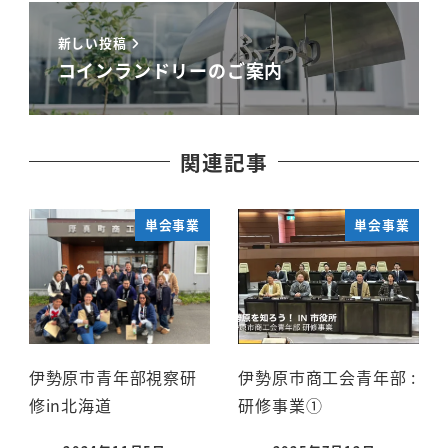
新しい投稿
コインランドリーのご案内
関連記事
単会事業
単会事業
伊勢原市青年部視察研
伊勢原市商工会青年部 :
修in北海道
研修事業①