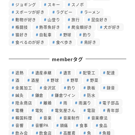
ジョギング
スキー
スノボ
スポーツが好き
ラグビー
ラーメン
動物が好き
山登り
旅行
昆虫好き
格闘技
熱帯魚好き
爬虫類好き
犬が好き
猫好き
自転車
野球
釣り
食べるのが好き
食べ歩き
鳥好き
memberタグ
遮熱
遺産承継
遺言
配管工
配達
酒
酒屋
野球
野草
野菜
金属加工
金沢区
釣り
鉄板
録音
鍼灸
鎌倉
鎌倉ワイン
防水
陸永商店
離婚
雨
雨漏り
電子部品
電機
電気
電気屋さん
電設
青年部
韓国料理
音楽
音楽制作
音楽療法
音響
音響PA
頭痛
食事
食品
飲み会
飲食店
高層鳶
魚
魚睦