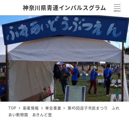
神奈川県青連インパルスグラム
MENU
TOP
新着情報
単会事業
第45回逗子市民まつり ふれ
あい動物園 あきんど塾