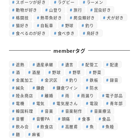
スポーツが好き
ラグビー
ラーメン
動物が好き
山登り
旅行
昆虫好き
格闘技
熱帯魚好き
爬虫類好き
犬が好き
猫好き
自転車
野球
釣り
食べるのが好き
食べ歩き
鳥好き
memberタグ
遮熱
遺産承継
遺言
配管工
配達
酒
酒屋
野球
野草
野菜
金属加工
金沢区
釣り
鉄板
録音
鍼灸
鎌倉
鎌倉ワイン
防水
陸永商店
離婚
雨
雨漏り
電子部品
電機
電気
電気屋さん
電設
青年部
韓国料理
音楽
音楽制作
音楽療法
音響
音響PA
頭痛
食事
食品
飲み会
飲食店
高層鳶
魚
魚睦
麺
麻雀