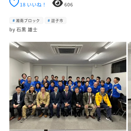
18
いいね！
606
湘南ブロック
逗子市
by 石黒 雄士