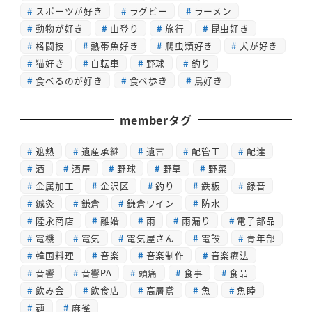
スポーツが好き
ラグビー
ラーメン
動物が好き
山登り
旅行
昆虫好き
格闘技
熱帯魚好き
爬虫類好き
犬が好き
猫好き
自転車
野球
釣り
食べるのが好き
食べ歩き
鳥好き
memberタグ
遮熱
遺産承継
遺言
配管工
配達
酒
酒屋
野球
野草
野菜
金属加工
金沢区
釣り
鉄板
録音
鍼灸
鎌倉
鎌倉ワイン
防水
陸永商店
離婚
雨
雨漏り
電子部品
電機
電気
電気屋さん
電設
青年部
韓国料理
音楽
音楽制作
音楽療法
音響
音響PA
頭痛
食事
食品
飲み会
飲食店
高層鳶
魚
魚睦
麺
麻雀