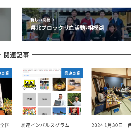
新しい投稿
県北ブロック献血活動-相模湖
関連記事
連事業
県連事業
ら全国
県連インパルスグラム
2024 1月30日