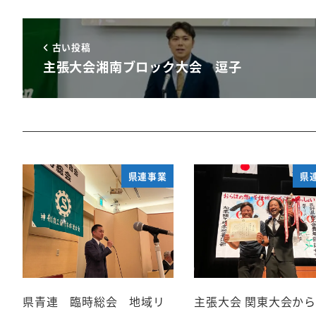
古い投稿
主張大会湘南ブロック大会 逗子
県連事業
県
県青連 臨時総会 地域リ
主張大会 関東大会か