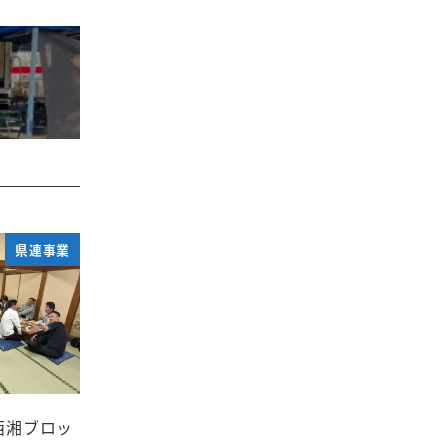
県連事業
 西湘ブロッ